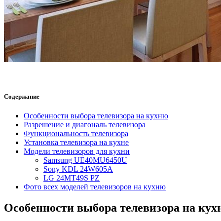
Содержание
Особенности выбора телевизора на кухню
Разрешение и диагональ телевизора
Функциональность телевизора
Установка телевизора на кухне
Модели телевизоров для кухни
Samsung UE40MU6450U
Sony KDL 24W605A
LG 24MT49S PZ
Фото всех моделей телевизоров на кухню
Особенности выбора телевизора на кух