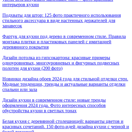
интерьеров кухни
Подхваты для штор: 125 фото практичного использования
стильного аксессуара в виде настенных держателей для
занавесок
Фартук для кухни под дерево в современном стиле. Правила
монтажа плитки и пластиковых панелей с имитацией
деревянного покрытия
Дизайн потолка из гипсокартона: красивые примеры
одноуровневых, многоуровневых и фигурных подвесных
полотен для кухни (200 фото)
Новинки дизайна обоев 2024 года для стильной отделки стен.
Модные тенденции, тренды и актуальные варианты отделки
спальни или зала
Дизайн кухни в современном стиле: новые тренды
оформления 2024 года. Фото интересных способов
обустройства кухни в светлых тонах
Белая кухня с деревянной столешницей: варианты цветов и
красивых сочетаний. 150 фото-идей дизайна кухни с черной и
белой техникой