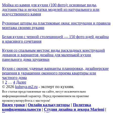
Мойка из камня для кухни (100 фото): основные виды,
достоинства и недостатки моделей из натурального или
искусственного камня
Рулонные шторы на пластиковые окна: инструкции и правила
монтажа своими руками
Белая кухня с черной столешницей — 150 фото идей дизайна
и красивого сочетания
Кухня со спальным местом: виды раскладных конструкций
диванов и вариантов дизайна для маленькой кухни
панельного дома хрущевки
Кухня с окном: удачные варианты планировки, дизайнерские
решения в украшении оконного проема квартиры или
частного дома
1
2
…
4
Далее
© 2026
kuhnya-m2.ru
- эксперт по кухням.
Все статьи представленные на сайте, несут исключительно
информационный характер. Перед преминением на практике
проконсультируйтесь с мастером!
Видео уроки
|
Онлайн калькуляторы
|
Политика
конфиденциальности
|
Студия дизайна и декора Marioni
|