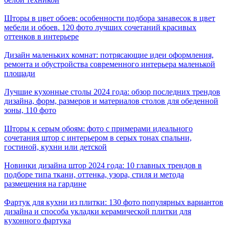
Шторы в цвет обоев: особенности подбора занавесок в цвет
мебели и обоев. 120 фото лучших сочетаний красивых
оттенков в интерьере
Дизайн маленьких комнат: потрясающие идеи оформления,
ремонта и обустройства современного интерьера маленькой
площади
Лучшие кухонные столы 2024 года: обзор последних трендов
дизайна, форм, размеров и материалов столов для обеденной
зоны, 110 фото
Шторы к серым обоям: фото с примерами идеального
сочетания штор с интерьером в серых тонах спальни,
гостиной, кухни или детской
Новинки дизайна штор 2024 года: 10 главных трендов в
подборе типа ткани, оттенка, узора, стиля и метода
размещения на гардине
Фартук для кухни из плитки: 130 фото популярных вариантов
дизайна и способа укладки керамической плитки для
кухонного фартука