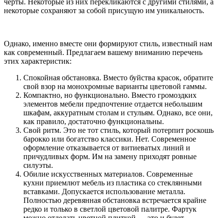
черты. Некоторые из них перекликаются с другими стилями, а
некоторые сохраняют за собой присущую им уникальность.
Однако, именно вместе они формируют стиль, известный нам
как современный. Предлагаем вашему вниманию перечень
этих характеристик:
Спокойная обстановка. Вместо буйства красок, обратите
свой взор на монохромные варианты цветовой гаммы.
Компактно, но функционально. Вместо громоздких
элементов мебели предпочтение отдается небольшим
шкафам, аккуратным столам и стульям. Однако, все они,
как правило, достаточно функциональны.
Свой ритм. Это не тот стиль, который потерпит роскошь
барокко или богатство классики. Нет. Современное
оформление отказывается от витиеватых линий и
причудливых форм. Им на замену приходят ровные
силуэты.
Обилие искусственных материалов. Современные
кухни приемлют мебель из пластика со стеклянными
вставками. Допускается использование металла.
Полностью деревянная обстановка встречается крайне
редко и только в светлой цветовой палитре. Фартук
можно отделать цветной плиткой — это и будет