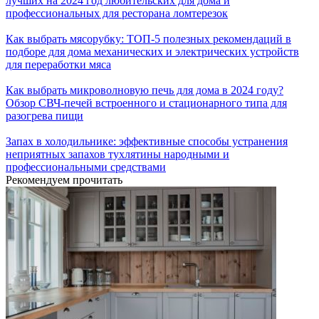
лучших на 2024 год любительских для дома и
профессиональных для ресторана ломтерезок
Как выбрать мясорубку: ТОП-5 полезных рекомендаций в
подборе для дома механических и электрических устройств
для переработки мяса
Как выбрать микроволновую печь для дома в 2024 году?
Обзор СВЧ-печей встроенного и стационарного типа для
разогрева пищи
Запах в холодильнике: эффективные способы устранения
неприятных запахов тухлятины народными и
профессиональными средствами
Рекомендуем прочитать