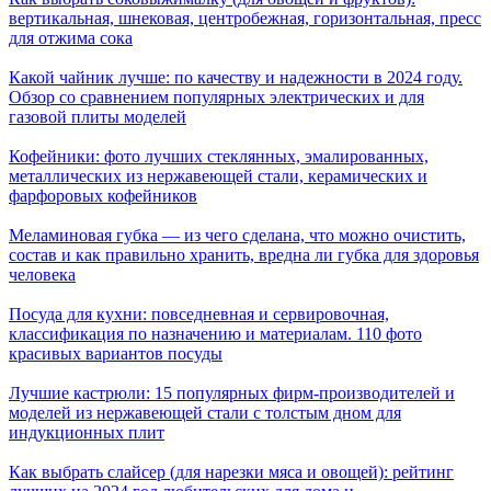
вертикальная, шнековая, центробежная, горизонтальная, пресс
для отжима сока
Какой чайник лучше: по качеству и надежности в 2024 году.
Обзор со сравнением популярных электрических и для
газовой плиты моделей
Кофейники: фото лучших стеклянных, эмалированных,
металлических из нержавеющей стали, керамических и
фарфоровых кофейников
Меламиновая губка — из чего сделана, что можно очистить,
состав и как правильно хранить, вредна ли губка для здоровья
человека
Посуда для кухни: повседневная и сервировочная,
классификация по назначению и материалам. 110 фото
красивых вариантов посуды
Лучшие кастрюли: 15 популярных фирм-производителей и
моделей из нержавеющей стали с толстым дном для
индукционных плит
Как выбрать слайсер (для нарезки мяса и овощей): рейтинг