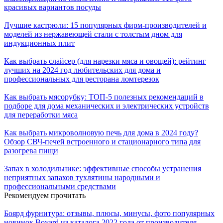
красивых вариантов посуды
Лучшие кастрюли: 15 популярных фирм-производителей и
моделей из нержавеющей стали с толстым дном для
индукционных плит
Как выбрать слайсер (для нарезки мяса и овощей): рейтинг
лучших на 2024 год любительских для дома и
профессиональных для ресторана ломтерезок
Как выбрать мясорубку: ТОП-5 полезных рекомендаций в
подборе для дома механических и электрических устройств
для переработки мяса
Как выбрать микроволновую печь для дома в 2024 году?
Обзор СВЧ-печей встроенного и стационарного типа для
разогрева пищи
Запах в холодильнике: эффективные способы устранения
неприятных запахов тухлятины народными и
профессиональными средствами
Рекомендуем прочитать
Боярд фурнитура: отзывы, плюсы, минусы, фото популярных
новинок Boyard из каталога 2022 года от производителя