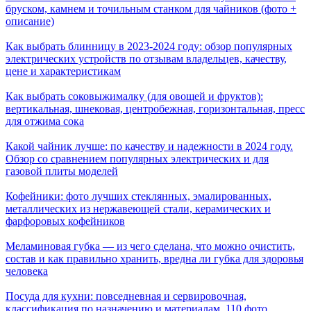
бруском, камнем и точильным станком для чайников (фото +
описание)
Как выбрать блинницу в 2023-2024 году: обзор популярных
электрических устройств по отзывам владельцев, качеству,
цене и характеристикам
Как выбрать соковыжималку (для овощей и фруктов):
вертикальная, шнековая, центробежная, горизонтальная, пресс
для отжима сока
Какой чайник лучше: по качеству и надежности в 2024 году.
Обзор со сравнением популярных электрических и для
газовой плиты моделей
Кофейники: фото лучших стеклянных, эмалированных,
металлических из нержавеющей стали, керамических и
фарфоровых кофейников
Меламиновая губка — из чего сделана, что можно очистить,
состав и как правильно хранить, вредна ли губка для здоровья
человека
Посуда для кухни: повседневная и сервировочная,
классификация по назначению и материалам. 110 фото