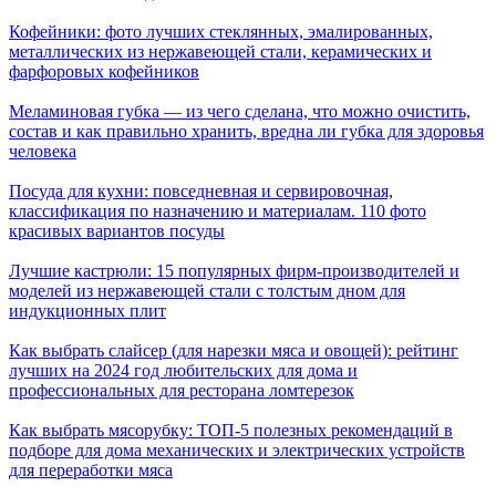
Кофейники: фото лучших стеклянных, эмалированных,
металлических из нержавеющей стали, керамических и
фарфоровых кофейников
Меламиновая губка — из чего сделана, что можно очистить,
состав и как правильно хранить, вредна ли губка для здоровья
человека
Посуда для кухни: повседневная и сервировочная,
классификация по назначению и материалам. 110 фото
красивых вариантов посуды
Лучшие кастрюли: 15 популярных фирм-производителей и
моделей из нержавеющей стали с толстым дном для
индукционных плит
Как выбрать слайсер (для нарезки мяса и овощей): рейтинг
лучших на 2024 год любительских для дома и
профессиональных для ресторана ломтерезок
Как выбрать мясорубку: ТОП-5 полезных рекомендаций в
подборе для дома механических и электрических устройств
для переработки мяса