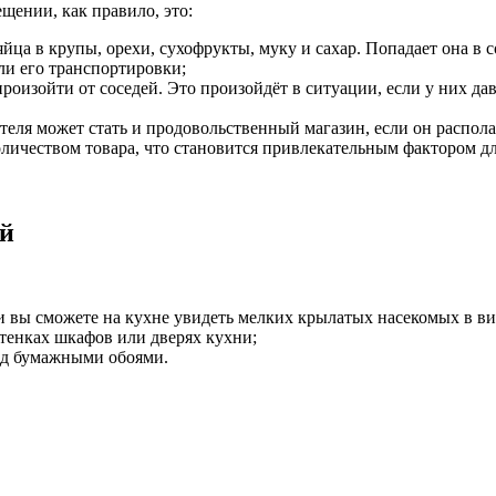
щении, как правило, это:
йца в крупы, орехи, сухофрукты, муку и сахар. Попадает она в
ли его транспортировки;
изойти от соседей. Это произойдёт в ситуации, если у них давн
ля может стать и продовольственный магазин, если он располаг
личеством товара, что становится привлекательным фактором д
ей
 вы сможете на кухне увидеть мелких крылатых насекомых в вид
стенках шкафов или дверях кухни;
од бумажными обоями.