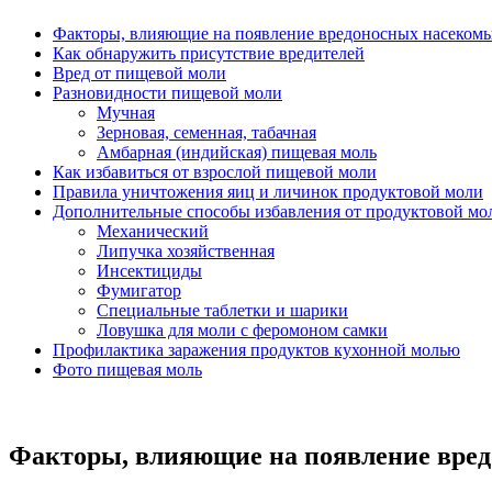
Факторы, влияющие на появление вредоносных насекомы
Как обнаружить присутствие вредителей
Вред от пищевой моли
Разновидности пищевой моли
Мучная
Зерновая, семенная, табачная
Амбарная (индийская) пищевая моль
Как избавиться от взрослой пищевой моли
Правила уничтожения яиц и личинок продуктовой моли
Дополнительные способы избавления от продуктовой мо
Механический
Липучка хозяйственная
Инсектициды
Фумигатор
Специальные таблетки и шарики
Ловушка для моли с феромоном самки
Профилактика заражения продуктов кухонной молью
Фото пищевая моль
Факторы, влияющие на появление вред