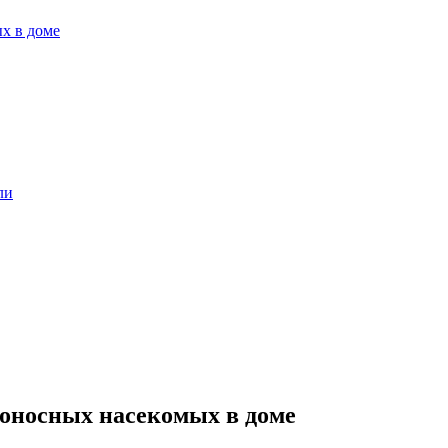
х в доме
ли
оносных насекомых в доме