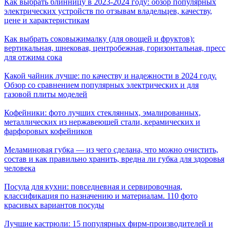
Как выбрать блинницу в 2023-2024 году: обзор популярных
электрических устройств по отзывам владельцев, качеству,
цене и характеристикам
Как выбрать соковыжималку (для овощей и фруктов):
вертикальная, шнековая, центробежная, горизонтальная, пресс
для отжима сока
Какой чайник лучше: по качеству и надежности в 2024 году.
Обзор со сравнением популярных электрических и для
газовой плиты моделей
Кофейники: фото лучших стеклянных, эмалированных,
металлических из нержавеющей стали, керамических и
фарфоровых кофейников
Меламиновая губка — из чего сделана, что можно очистить,
состав и как правильно хранить, вредна ли губка для здоровья
человека
Посуда для кухни: повседневная и сервировочная,
классификация по назначению и материалам. 110 фото
красивых вариантов посуды
Лучшие кастрюли: 15 популярных фирм-производителей и