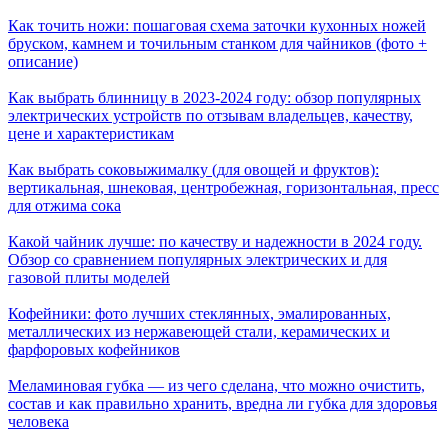
Как точить ножи: пошаговая схема заточки кухонных ножей
бруском, камнем и точильным станком для чайников (фото +
описание)
Как выбрать блинницу в 2023-2024 году: обзор популярных
электрических устройств по отзывам владельцев, качеству,
цене и характеристикам
Как выбрать соковыжималку (для овощей и фруктов):
вертикальная, шнековая, центробежная, горизонтальная, пресс
для отжима сока
Какой чайник лучше: по качеству и надежности в 2024 году.
Обзор со сравнением популярных электрических и для
газовой плиты моделей
Кофейники: фото лучших стеклянных, эмалированных,
металлических из нержавеющей стали, керамических и
фарфоровых кофейников
Меламиновая губка — из чего сделана, что можно очистить,
состав и как правильно хранить, вредна ли губка для здоровья
человека