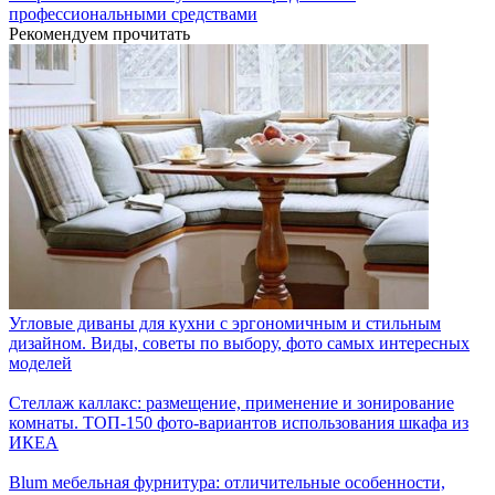
профессиональными средствами
Рекомендуем прочитать
Угловые диваны для кухни с эргономичным и стильным
дизайном. Виды, советы по выбору, фото самых интересных
моделей
Cтеллаж каллакс: размещение, применение и зонирование
комнаты. ТОП-150 фото-вариантов использования шкафа из
ИКЕА
Blum мебельная фурнитура: отличительные особенности,