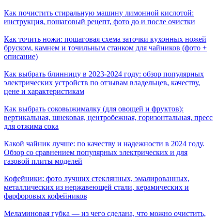
Как почистить стиральную машину лимонной кислотой:
инструкция, пошаговый рецепт, фото до и после очистки
Как точить ножи: пошаговая схема заточки кухонных ножей
бруском, камнем и точильным станком для чайников (фото +
описание)
Как выбрать блинницу в 2023-2024 году: обзор популярных
электрических устройств по отзывам владельцев, качеству,
цене и характеристикам
Как выбрать соковыжималку (для овощей и фруктов):
вертикальная, шнековая, центробежная, горизонтальная, пресс
для отжима сока
Какой чайник лучше: по качеству и надежности в 2024 году.
Обзор со сравнением популярных электрических и для
газовой плиты моделей
Кофейники: фото лучших стеклянных, эмалированных,
металлических из нержавеющей стали, керамических и
фарфоровых кофейников
Меламиновая губка — из чего сделана, что можно очистить,