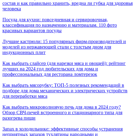
состав и как правильно хранить, вредна ли губка для здоровья
человека
Посуда для кухни: повседневная и сервировочная,
классификация по назначению и материалам. 110 фото
красивых вариантов посуды
Лучшие кастрюли: 15 популярных фирм-производителей и
моделей из нержавеющей стали с толстым дном для
индукционных плит
Как выбрать слайсер (для нарезки мяса и овощей): рейтинг
лучших на 2024 год любительских для дома и
профессиональных для ресторана ломтерезок
Как выбрать мясорубку: ТОП-5 полезных рекомендаций в
подборе для дома механических и электрических устройств
для переработки мяса
Как выбрать микроволновую печь для дома в 2024 году?
Обзор СВЧ-печей встроенного и стационарного типа для
разогрева пищи
Запах в холодильнике: эффективные способы устранения
неприятных запахов тухлятины народными и