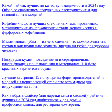
Какой чайник лучше: по качеству и надежности в 2024 году.
Обзор со сравнением популярных электрических и для
газовой плиты моделей
Кофейники: фото лучших стеклянных, эмалированных,
металлических из нержавеющей стали, керамических и
фарфоровых кофейников
Меламиновая губка — из чего сделана, что можно очистить,
состав и как правильно хранить, вредна ли губка для здоровья
человека
Посуда для кухни: повседневная и сервировочная,
классификация по назначению и материалам. 110 фото
красивых вариантов посуды
Лучшие кастрюли: 15 популярных фирм-производителей и
моделей из нержавеющей стали с толстым дном для
индукционных плит
Как выбрать слайсер (для нарезки мяса и овощей): рейтинг
лучших на 2024 год любительских для дома и
профессиональных для ресторана ломтерезок