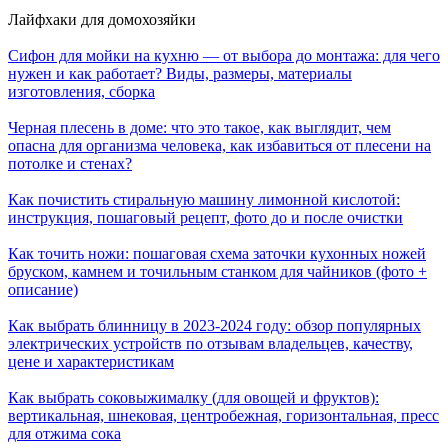
Лайфхаки для домохозяйки
Сифон для мойки на кухню — от выбора до монтажа: для чего
нужен и как работает? Виды, размеры, материалы
изготовления, сборка
Черная плесень в доме: что это такое, как выглядит, чем
опасна для организма человека, как избавиться от плесени на
потолке и стенах?
Как почистить стиральную машину лимонной кислотой:
инструкция, пошаговый рецепт, фото до и после очистки
Как точить ножи: пошаговая схема заточки кухонных ножей
бруском, камнем и точильным станком для чайников (фото +
описание)
Как выбрать блинницу в 2023-2024 году: обзор популярных
электрических устройств по отзывам владельцев, качеству,
цене и характеристикам
Как выбрать соковыжималку (для овощей и фруктов):
вертикальная, шнековая, центробежная, горизонтальная, пресс
для отжима сока